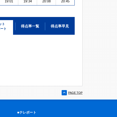
19:01
19:34
20:08
20:45
ット
得点率一覧
得点率早見
ポート
PAGE TOP
■テレボート