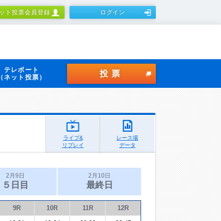
ット投票会員登録
ログイン
テレボート
投票
（ネット投票）
ライブ&
レース場
リプレイ
データ
2月9日
2月10日
５日目
最終日
9R
10R
11R
12R