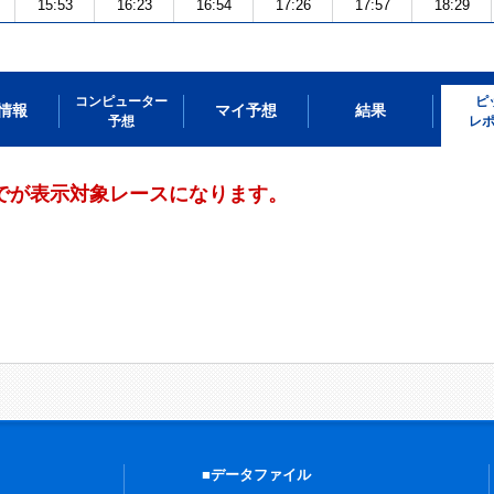
15:53
16:23
16:54
17:26
17:57
18:29
コンピューター
ピ
情報
マイ予想
結果
予想
レ
までが表示対象レースになります。
■データファイル