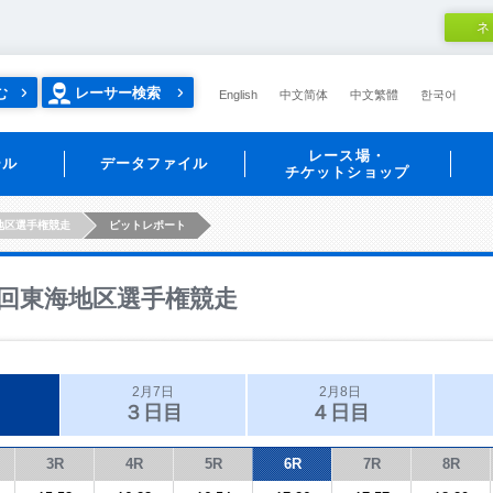
ネ
む
レーサー検索
English
中文简体
中文繁體
한국어
レース場・
ール
データファイル
チケットショップ
地区選手権競走
ピットレポート
回東海地区選手権競走
2月7日
2月8日
３日目
４日目
3R
4R
5R
6R
7R
8R