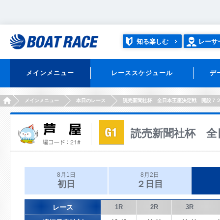
知る楽しむ
レーサ
メインメニュー
レーススケジュール
デ
HOME
メインメニュー
本日のレース
読売新聞社杯 全日本王座決定戦 開設７
読売新聞社杯 全
8月1日
8月2日
初日
２日目
レース
1R
2R
3R