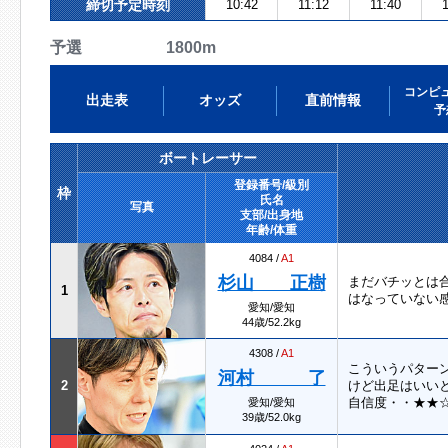
締切予定時刻
10:42
11:12
11:40
予選 1800m
コンピ
出走表
オッズ
直前情報
予
ボートレーサー
登録番号/級別
枠
氏名
写真
支部/出身地
年齢/体重
4084 /
A1
杉山 正樹
まだバチッとは
1
はなっていない
愛知/愛知
44歳/52.2kg
4308 /
A1
こういうパター
河村 了
2
けど出足はいい
自信度・・★★☆
愛知/愛知
39歳/52.0kg