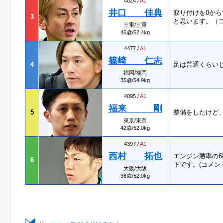
4024 /
A1
井口 佳典
取り付けを0か
3
と思います。（
三重/三重
46歳/52.4kg
4477 /
A1
篠崎 仁志
4
足は普通くらい
福岡/福岡
35歳/54.9kg
4095 /
A1
福来 剛
5
整備をしたけど
東京/東京
42歳/52.0kg
4397 /
A1
西村 拓也
エンジン勝率の
6
下です。(コメン
大阪/大阪
36歳/52.0kg