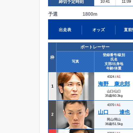
締切予定時刻
10:41
11:09
予選 1800m
出走表
オッズ
直前
ボートレーサー
登録番号/級別
枠
氏名
写真
支部/出身地
年齢/体重
4324 /
A1
海野 康志郎
1
山口/山口
35歳/60.3kg
4370 /
A1
山口 達也
2
岡山/岡山
36歳/51.5kg