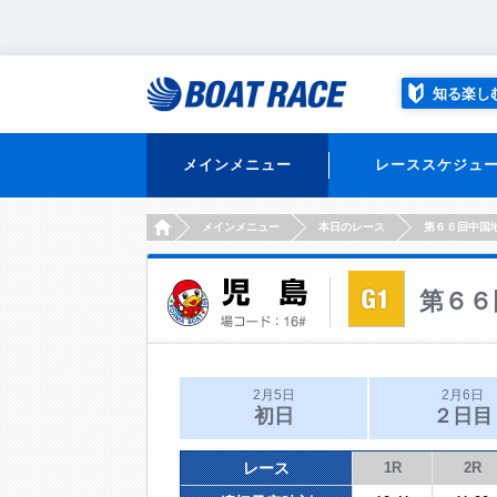
知る楽し
メインメニュー
レーススケジュ
HOME
メインメニュー
本日のレース
第６６回中国
第６６
2月5日
2月6日
初日
２日目
レース
1R
2R