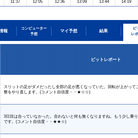
11:37
12:05
12:36
13:09
13:44
14:19
コンピューター
ピ
情報
マイ予想
結果
予想
レ
ピットレポート
スリットの足がダメだったし全部の足が悪くなっていた。回転が上がって
整をやり直します。(コメント自信度・・★☆☆)
3日目は合っていなかった。合わないと何も無くなりますね。もう少し乗
です。(コメント自信度・・★★☆)