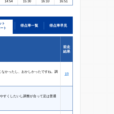
14:54
15:30
16:10
16:51
ット
得点率一覧
得点率早見
ポート
前走
結果
こなかったし、おかしかったですね。調
1R
りやすくしたいし調整が合って足は普通