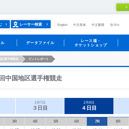
ネ
む
レーサー検索
English
中文简体
中文繁體
한국어
レース場・
ール
データファイル
チケットショップ
地区選手権競走
ピットレポート
回中国地区選手権競走
2月7日
2月8日
３日目
４日目
3R
4R
5R
6R
7R
8R