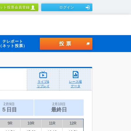
ット投票会員登録
ログイン
テレボート
投票
（ネット投票）
ライブ&
レース場
リプレイ
データ
2月9日
2月10日
５日目
最終日
9R
10R
11R
12R