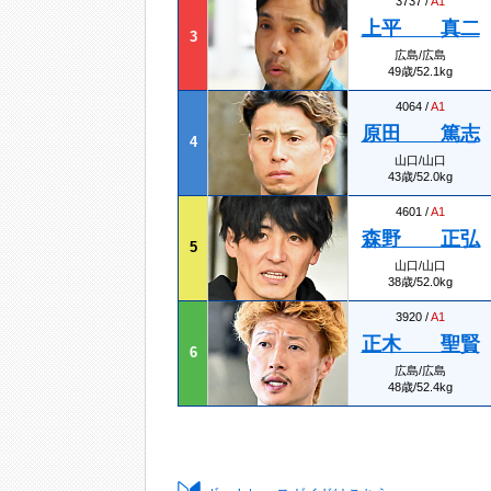
3737 /
A1
上平 真二
3
広島/広島
49歳/52.1kg
4064 /
A1
原田 篤志
4
山口/山口
43歳/52.0kg
4601 /
A1
森野 正弘
5
山口/山口
38歳/52.0kg
3920 /
A1
正木 聖賢
6
広島/広島
48歳/52.4kg