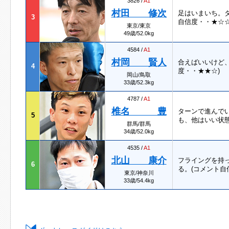
3826 /
A1
村田 修次
足はいまいち。
3
自信度・・★☆
東京/東京
49歳/52.0kg
4584 /
A1
村岡 賢人
合えばいいけど
4
度・・★★☆)
岡山/鳥取
33歳/52.3kg
4787 /
A1
椎名 豊
ターンで進んで
5
も、他はいい状
群馬/群馬
34歳/52.0kg
4535 /
A1
北山 康介
フライングを持
6
る。(コメント自
東京/神奈川
33歳/54.4kg