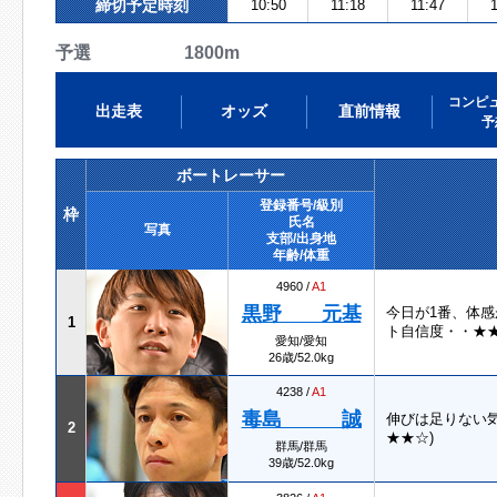
締切予定時刻
10:50
11:18
11:47
1
予選 1800m
コンピ
出走表
オッズ
直前情報
予
ボートレーサー
登録番号/級別
枠
氏名
写真
支部/出身地
年齢/体重
4960 /
A1
黒野 元基
今日が1番、体
1
ト自信度・・★
愛知/愛知
26歳/52.0kg
4238 /
A1
毒島 誠
伸びは足りない
2
★★☆)
群馬/群馬
39歳/52.0kg