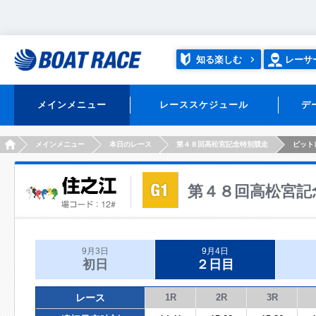
知る楽しむ
レーサ
メインメニュー
レーススケジュール
デ
HOME
メインメニュー
本日のレース
第４８回高松宮記念特別競走
ピット
第４８回高松宮記
9月3日
9月4日
初日
２日目
レース
1R
2R
3R