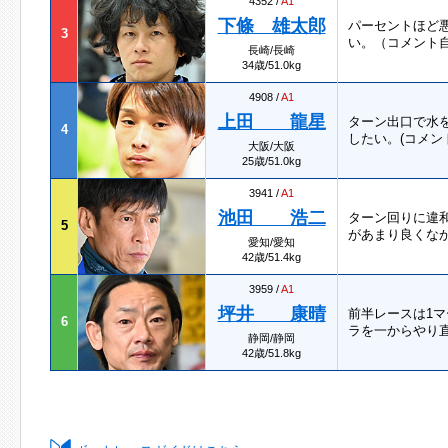
4352 /
A1
下條 雄太郎
パーセントほど
3
い。（コメント
長崎/長崎
34歳/51.0kg
4908 /
A1
上田 龍星
ターン出口で水
4
したい。(コメン
大阪/大阪
25歳/51.0kg
3941 /
A1
池田 浩二
ターン回りに違
5
があまり良くな
愛知/愛知
42歳/51.4kg
3959 /
A1
坪井 康晴
前半レースは1
6
ラを一からやり直
静岡/静岡
42歳/51.8kg