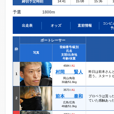
締切予定時刻
14:41
15:08
15:36
1
予選 1800m
コンピ
出走表
オッズ
直前情報
予
ボートレーサー
登録番号/級別
枠
氏名
写真
支部/出身地
年齢/体重
4584 /
A1
村岡 賢人
昨日は前本さん
1
思う。スタート
岡山/鳥取
30歳/51.6kg
3573 /
A1
前本 泰和
プロペラは貰っ
2
ていた感触あった
広島/広島
48歳/51.0kg