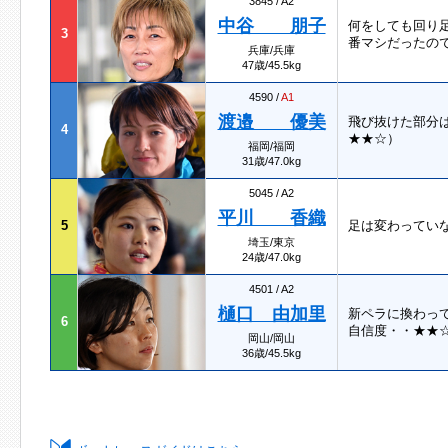
3845 / A2
中谷 朋子
何をしても回り
3
番マシだったの
兵庫/兵庫
47歳/45.5kg
4590 /
A1
渡邉 優美
飛び抜けた部分
4
★★☆）
福岡/福岡
31歳/47.0kg
5045 / A2
平川 香織
5
足は変わってい
埼玉/東京
24歳/47.0kg
4501 / A2
樋口 由加里
新ペラに換わっ
6
自信度・・★★☆
岡山/岡山
36歳/45.5kg