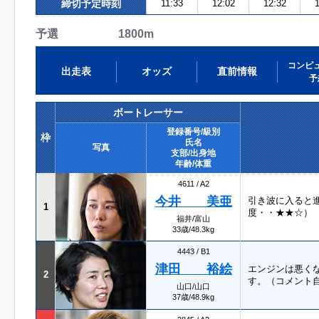
締切予定時刻
11:33
12:02
12:32
1
予選 1800m
コンピ
出走表
オッズ
直前情報
予
ボートレーサー
登録番号/級別
枠
氏名
写真
支部/出身地
年齢/体重
4611 / A2
今井 美亜
引き波に入ると
1
度・・★★☆）
福井/富山
33歳/48.3kg
4443 / B1
津田 裕絵
エンジンは悪く
2
す。（コメント
山口/山口
37歳/48.9kg