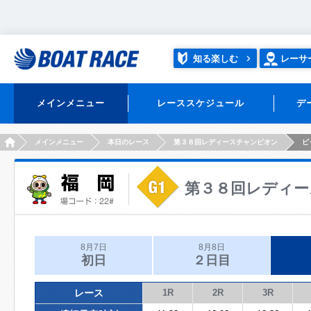
知る楽しむ
レーサ
メインメニュー
レーススケジュール
デ
HOME
メインメニュー
本日のレース
第３８回レディースチャンピオン
ピ
第３８回レディー
8月7日
8月8日
初日
２日目
レース
1R
2R
3R