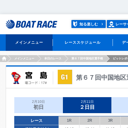
知る楽しむ
レーサ
メインメニュー
レーススケジュール
デ
HOME
メインメニュー
本日のレース
第６７回中国地区選手権
ピットレポ
第６７回中国地区
2月10日
2月11日
初日
２日目
レース
1R
2R
3R