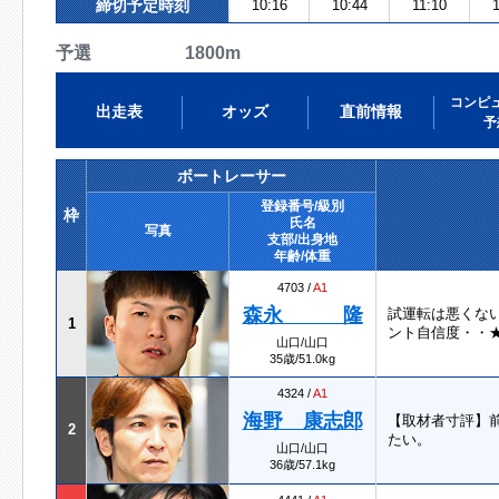
締切予定時刻
10:16
10:44
11:10
予選 1800m
コンピ
出走表
オッズ
直前情報
予
ボートレーサー
登録番号/級別
枠
氏名
写真
支部/出身地
年齢/体重
4703 /
A1
森永 隆
試運転は悪くな
1
ント自信度・・
山口/山口
35歳/51.0kg
4324 /
A1
海野 康志郎
【取材者寸評】
2
たい。
山口/山口
36歳/57.1kg