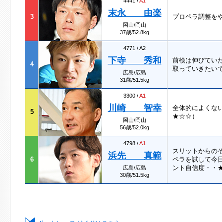
4441 /
A1
末永 由楽
3
プロペラ調整を
岡山/岡山
37歳/52.8kg
4771 / A2
下寺 秀和
前検は伸びてい
4
取っていきたい
広島/広島
31歳/51.5kg
3300 /
A1
川崎 智幸
全体的によくな
5
★☆☆）
岡山/岡山
56歳/52.0kg
4798 /
A1
スリットからの
浜先 真範
6
ペラを試して今
ント自信度・・★
広島/広島
30歳/51.5kg