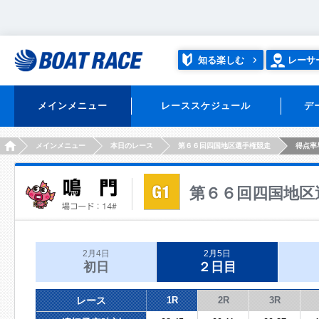
知る楽しむ
レーサ
メインメニュー
レーススケジュール
デ
HOME
メインメニュー
本日のレース
第６６回四国地区選手権競走
得点率
第６６回四国地区
2月4日
2月5日
初日
２日目
レース
1R
2R
3R