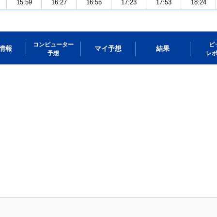
15:59
16:27
16:55
17:23
17:53
18:24
コンピューター
ピ
情報
マイ予想
結果
予想
レ