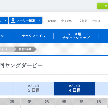
ネ
む
レーサー検索
English
中文简体
中文繁體
한국어
レース場・
ール
データファイル
チケットショップ
グダービー
得点率早見
回ヤングダービー
9月21日
9月22日
３日目
４日目
3R
4R
5R
6R
7R
8R