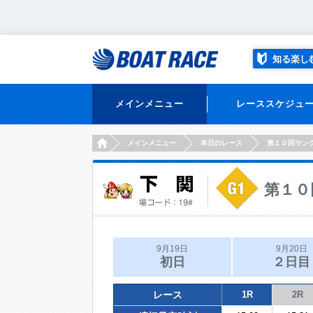
知る楽し
メインメニュー
レーススケジュ
HOME
メインメニュー
本日のレース
第１０回ヤン
第１０
9月19日
9月20日
初日
２日目
レース
1R
2R