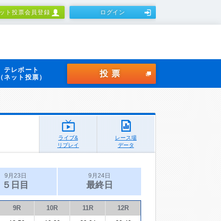
ット投票会員登録
ログイン
テレボート
投票
（ネット投票）
ライブ&
レース場
リプレイ
データ
9月23日
9月24日
５日目
最終日
9R
10R
11R
12R