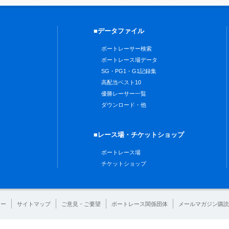
■データファイル
ボートレーサー検索
ボートレース場データ
SG・PG1・G1記録集
高配当ベスト10
優勝レーサー一覧
ダウンロード・他
■レース場・チケットショップ
ボートレース場
チケットショップ
シー
サイトマップ
ご意見・ご要望
ボートレース関係団体
メールマガジン購読