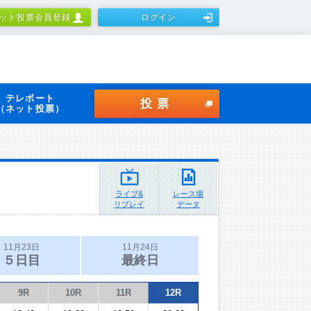
ット投票会員登録
ログイン
テレボート
投票
（ネット投票）
ライブ&
レース場
リプレイ
データ
11月23日
11月24日
５日目
最終日
9R
10R
11R
12R