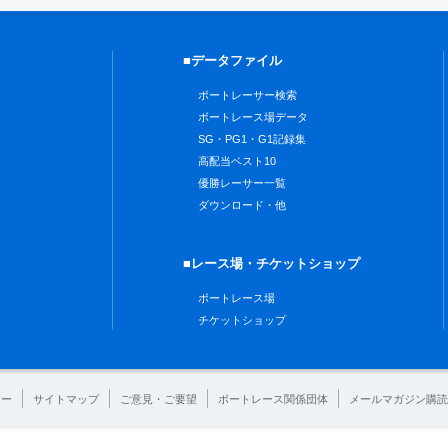
■データファイル
ボートレーサー検索
ボートレース場データ
SG・PG1・G1記録集
高配当ベスト10
優勝レーサー一覧
ダウンロード・他
■レース場・チケットショップ
ボートレース場
チケットショップ
シー
サイトマップ
ご意見・ご要望
ボートレース関係団体
メールマガジン購読