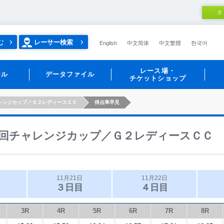
ネ
む
レーサー検索
English
中文简体
中文繁體
한국어
レース場・
ール
データファイル
チケットショップ
レンジカップ／Ｇ２レディースＣＣ
得点率早見
回チャレンジカップ／Ｇ２レディースＣＣ
11月21日
11月22日
３日目
４日目
3R
4R
5R
6R
7R
8R