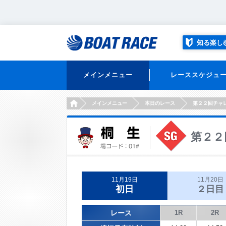
知る楽し
メインメニュー
レーススケジュ
HOME
メインメニュー
本日のレース
第２２回チャ
第２２
11月19日
11月20日
初日
２日目
レース
1R
2R