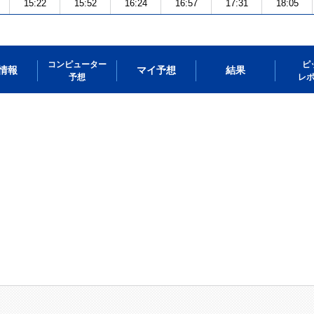
15:22
15:52
16:24
16:57
17:31
18:05
コンピューター
ピ
情報
マイ予想
結果
予想
レ