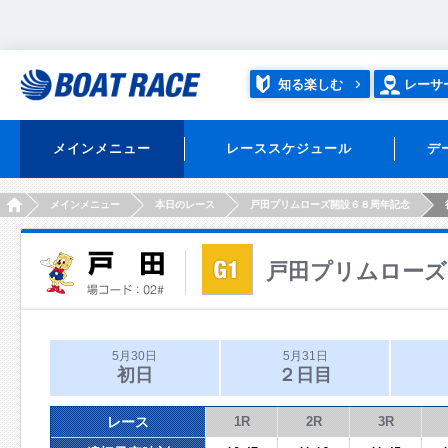
知る楽しむ
レーサ
メインメニュー
レーススケジュール
デ
HOME
メインメニュー
本日のレース
戸田プリムローズ開設６８周年記念
戸田プリムローズ
5月30日
5月31日
初日
２日目
レース
1R
2R
3R