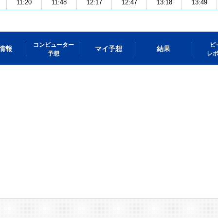
11:20
11:48
12:17
12:47
13:18
13:49
コンピューター
ピ
情報
マイ予想
結果
予想
レ