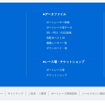
■データファイル
ボートレーサー検索
ボートレース場データ
SG・PG1・G1記録集
高配当ベスト10
優勝レーサー一覧
ダウンロード・他
■レース場・チケットショップ
ボートレース場
チケットショップ
シー
サイトマップ
ご意見・ご要望
ボートレース関係団体
メールマガジン購読