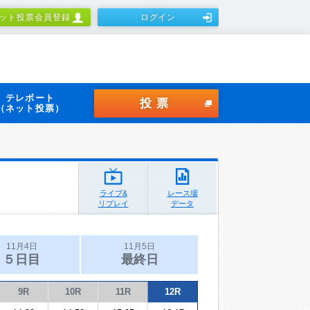
ット投票会員登録
ログイン
テレボート
投票
（ネット投票）
ライブ&
レース場
リプレイ
データ
11月4日
11月5日
５日目
最終日
9R
10R
11R
12R