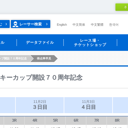
ネ
む
レーサー検索
English
中文简体
中文繁體
한국어
レース場・
ール
データファイル
チケットショップ
ップ開設７０周年記念
得点率早見
キーカップ開設７０周年記念
11月2日
11月3日
３日目
４日目
3R
4R
5R
6R
7R
8R