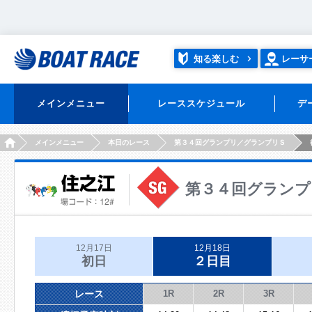
知る楽しむ
レーサ
メインメニュー
レーススケジュール
デ
HOME
メインメニュー
本日のレース
第３４回グランプリ／グランプリＳ
第３４回グランプ
12月17日
12月18日
初日
２日目
レース
1R
2R
3R