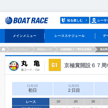
知る楽しむ
レーサ
メインメニュー
レーススケジュール
デ
HOME
メインメニュー
本日のレース
京極賞開設６７周年記念競走
得点率
京極賞開設６７周
11月1日
11月2日
初日
２日目
レース
1R
2R
3R