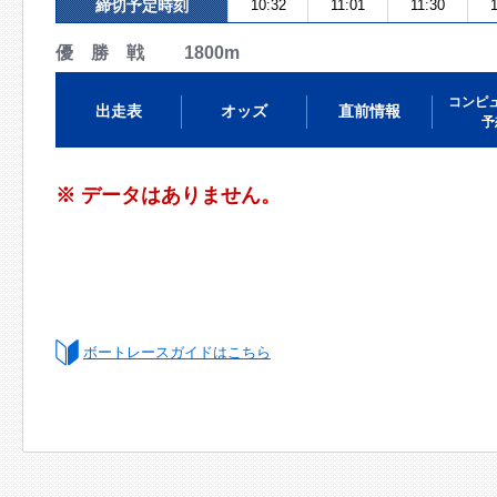
締切予定時刻
10:32
11:01
11:30
1
優 勝 戦 1800m
コンピ
出走表
オッズ
直前情報
予
※ データはありません。
ボートレースガイドはこちら