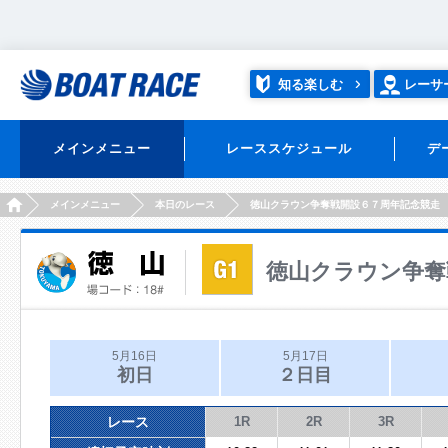
知る楽しむ
レーサ
メインメニュー
レーススケジュール
デ
HOME
メインメニュー
本日のレース
徳山クラウン争奪戦開設６７周年記念競走
徳山クラウン争奪
5月16日
5月17日
初日
２日目
レース
1R
2R
3R