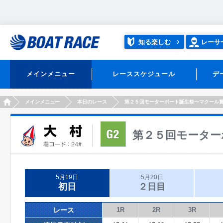
知る楽しむ
レーサ
メインメニュー
レーススケジュール
デ
HOME
メインメニュー
本日のレース
第２５回モーターボート誕生祭〜マクール
第２５回モーター
5月19日
5月20日
初日
２日目
レース
1R
2R
3R