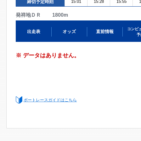
締切予定時刻
15:01
15:28
15:55
1
発祥地ＤＲ 1800m
コンピ
出走表
オッズ
直前情報
予
※ データはありません。
ボートレースガイドはこちら