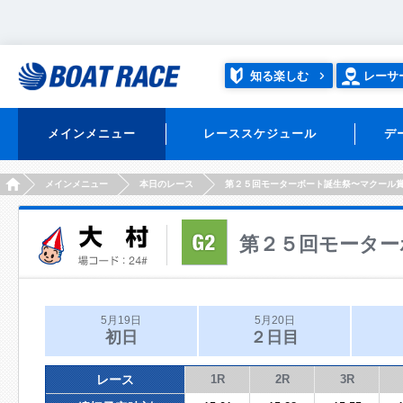
知る楽しむ
レーサ
メインメニュー
レーススケジュール
デ
HOME
メインメニュー
本日のレース
第２５回モーターボート誕生祭〜マクール
第２５回モーター
5月19日
5月20日
初日
２日目
レース
1R
2R
3R