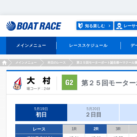
知る楽しむ
レーサ
メインメニュー
レーススケジュール
デ
HOME
メインメニュー
本日のレース
第２５回モーターボート誕生祭〜マクール
第２５回モーター
5月19日
5月20日
初日
２日目
レース
1R
2R
3R