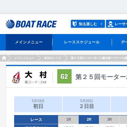
知る楽しむ
レーサ
メインメニュー
レーススケジュール
デ
HOME
メインメニュー
本日のレース
第２５回モーターボート誕生祭〜マクール
第２５回モーター
5月19日
5月20日
初日
２日目
レース
1R
2R
3R