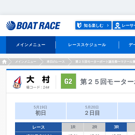
知る楽しむ
レーサ
メインメニュー
レーススケジュール
デ
HOME
メインメニュー
本日のレース
第２５回モーターボート誕生祭〜マクール
第２５回モーター
5月19日
5月20日
初日
２日目
レース
1R
2R
3R