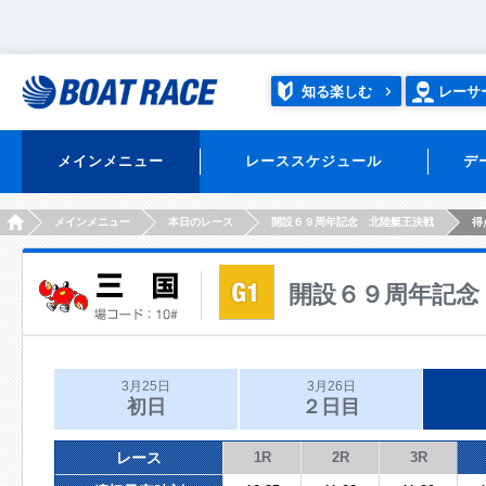
知る楽しむ
レーサ
メインメニュー
レーススケジュール
デ
HOME
メインメニュー
本日のレース
開設６９周年記念 北陸艇王決戦
得
開設６９周年記念
3月25日
3月26日
初日
２日目
レース
1R
2R
3R