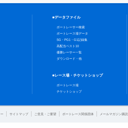
■データファイル
ボートレーサー検索
ボートレース場データ
SG・PG1・G1記録集
高配当ベスト10
優勝レーサー一覧
ダウンロード・他
■レース場・チケットショップ
ボートレース場
チケットショップ
シー
サイトマップ
ご意見・ご要望
ボートレース関係団体
メールマガジン購読