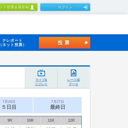
ット投票会員登録
ログイン
テレボート
投票
（ネット投票）
ライブ&
レース場
リプレイ
データ
7月26日
7月27日
５日目
最終日
9R
10R
11R
12R