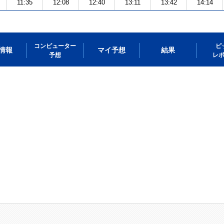
11:35
12:08
12:40
13:11
13:42
14:14
コンピューター
ピ
情報
マイ予想
結果
予想
レ