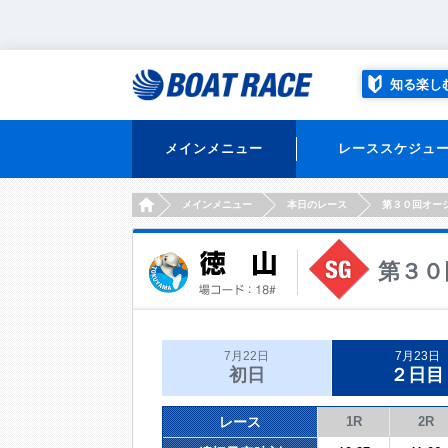
知る楽し
メインメニュー
レーススケジュ
HOME
メインメニュー
本日のレース
第３０回オー
第３０
7月22日
7月23日
初日
２日目
レース
1R
2R