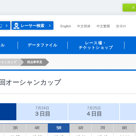
ネ
む
レーサー検索
English
中文简体
中文繁體
한국어
レース場・
ール
データファイル
チケットショップ
シャンカップ
得点率早見
回オーシャンカップ
7月24日
7月25日
３日目
４日目
3R
4R
5R
6R
7R
8R