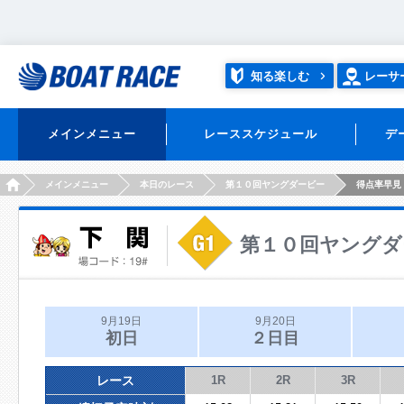
知る楽しむ
レーサ
メインメニュー
レーススケジュール
デ
HOME
メインメニュー
本日のレース
第１０回ヤングダービー
得点率早見
第１０回ヤングダ
9月19日
9月20日
初日
２日目
レース
1R
2R
3R