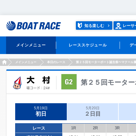
知る楽しむ
レーサ
メインメニュー
レーススケジュール
デ
HOME
メインメニュー
本日のレース
第２５回モーターボート誕生祭〜マクール
第２５回モーター
5月19日
5月20日
初日
２日目
レース
1R
2R
3R