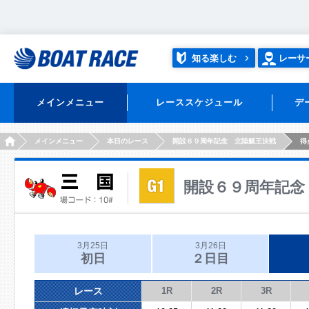
知る楽しむ
レーサ
メインメニュー
レーススケジュール
デ
HOME
メインメニュー
本日のレース
開設６９周年記念 北陸艇王決戦
得
開設６９周年記念
3月25日
3月26日
初日
２日目
レース
1R
2R
3R