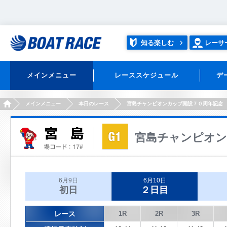
知る楽しむ
レーサ
メインメニュー
レーススケジュール
デ
HOME
メインメニュー
本日のレース
宮島チャンピオンカップ開設７０周年記念
宮島チャンピオン
6月9日
6月10日
初日
２日目
レース
1R
2R
3R