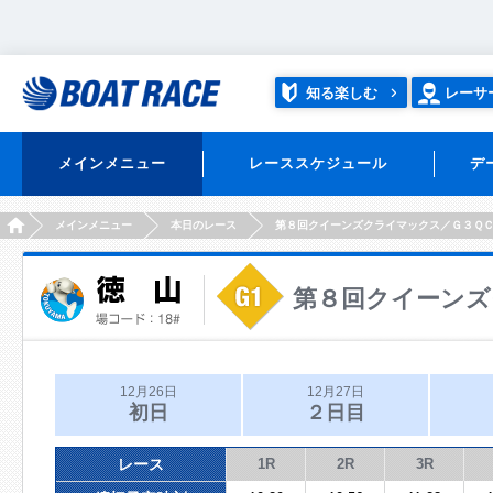
知る楽しむ
レーサ
メインメニュー
レーススケジュール
デ
HOME
メインメニュー
本日のレース
第８回クイーンズクライマックス／Ｇ３Ｑ
第８回クイーンズ
12月26日
12月27日
初日
２日目
レース
1R
2R
3R