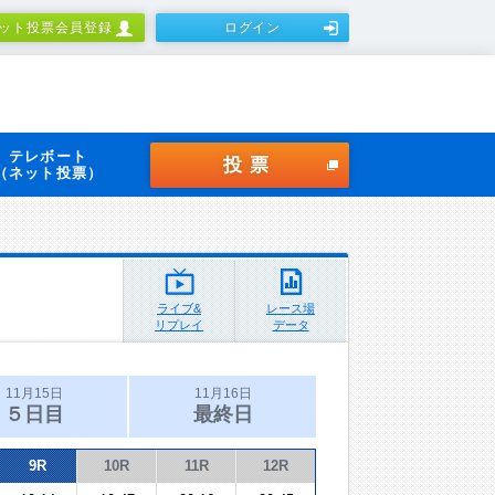
ット投票会員登録
ログイン
テレボート
投票
（ネット投票）
ライブ&
レース場
リプレイ
データ
11月15日
11月16日
５日目
最終日
9R
10R
11R
12R