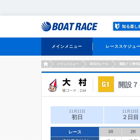
知る楽し
メインメニュー
レーススケジュ
HOME
メインメニュー
本日のレース
開設７１周年
開設７
11月11日
11月12日
初日
２日目
レース
1R
2R