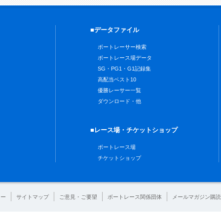
■データファイル
ボートレーサー検索
ボートレース場データ
SG・PG1・G1記録集
高配当ベスト10
優勝レーサー一覧
ダウンロード・他
■レース場・チケットショップ
ボートレース場
チケットショップ
シー
サイトマップ
ご意見・ご要望
ボートレース関係団体
メールマガジン購読