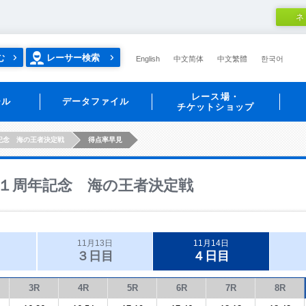
ネ
む
レーサー検索
English
中文简体
中文繁體
한국어
レース場・
ール
データファイル
チケットショップ
記念 海の王者決定戦
得点率早見
１周年記念 海の王者決定戦
11月13日
11月14日
３日目
４日目
3R
4R
5R
6R
7R
8R