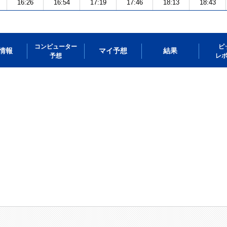
16:26
16:54
17:19
17:46
18:13
18:43
コンピューター
ピ
情報
マイ予想
結果
予想
レ