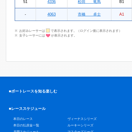
51
4336
松田 竜馬
B1
-
4063
市橋 卓士
A1
お好みレーサーは
で表示されます。（ログイン後に表示されます）
女子レーサーには
が表示されます。
■ボートレースを知る楽しむ
■レーススケジュール
本日のレース
ヴィーナスシリーズ
本日の払戻金一覧
ルーキーシリーズ
月間スケジュール
マスターズリーグ