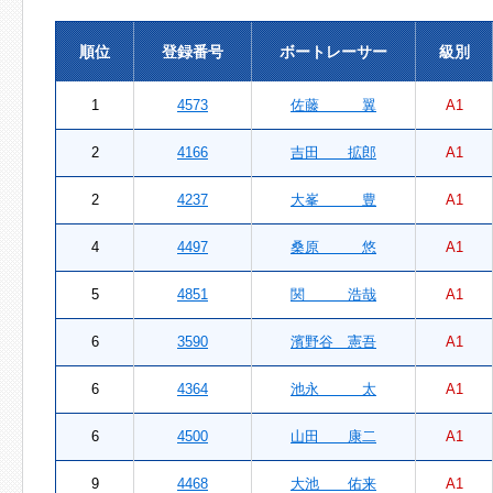
順位
登録番号
ボートレーサー
級別
1
4573
佐藤 翼
A1
2
4166
吉田 拡郎
A1
2
4237
大峯 豊
A1
4
4497
桑原 悠
A1
5
4851
関 浩哉
A1
6
3590
濱野谷 憲吾
A1
6
4364
池永 太
A1
6
4500
山田 康二
A1
9
4468
大池 佑来
A1