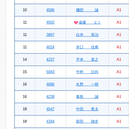
10
4586
磯部 誠
A1
11
4502
遠藤 エミ
A1
11
3897
白井 英治
A1
11
4024
井口 佳典
A1
14
4337
平本 真之
A1
15
5043
中村 日向
A1
16
4686
丸野 一樹
A1
16
4238
毒島 誠
A1
18
4547
中田 竜太
A1
18
4344
新田 雄史
A1