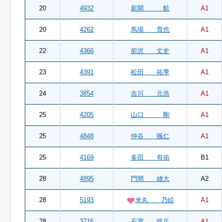
20
4932
新開 航
A1
20
4262
馬場 貴也
A1
22
4366
前沢 丈史
A1
23
4391
松田 祐季
A1
24
3854
吉川 元浩
A1
25
4205
山口 剛
A1
25
4848
仲谷 颯仁
A1
25
4169
多田 有佑
B1
28
4895
門間 雄大
A2
28
5193
米丸 乃絵
A1
28
3716
石渡 鉄兵
A1