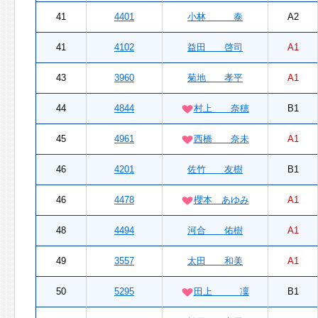
41
4401
小林 泰
A2
41
4102
益田 啓司
A1
43
3960
菊地 孝平
A1
44
4844
村上 奈穂
B1
45
4961
西橋 奈未
A1
46
4201
佐竹 友樹
B1
46
4478
櫻本 あゆみ
A1
48
4494
河合 佑樹
A1
49
3557
太田 和美
A1
50
5295
田上 凜
B1