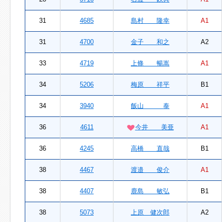
31
4685
島村 隆幸
A1
31
4700
金子 和之
A2
33
4719
上條 暢嵩
A1
34
5206
梅原 祥平
B1
34
3940
飯山 泰
A1
36
4611
今井 美亜
A1
36
4245
高橋 直哉
B1
38
4467
渡邉 俊介
A1
38
4407
鹿島 敏弘
B1
38
5073
上原 健次郎
A2