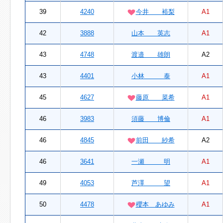
39
4240
今井 裕梨
A1
42
3888
山本 英志
A1
43
4748
渡邉 雄朗
A2
43
4401
小林 泰
A1
45
4627
藤原 菜希
A1
46
3983
須藤 博倫
A1
46
4845
前田 紗希
A2
46
3641
一瀬 明
A1
49
4053
芦澤 望
A1
50
4478
櫻本 あゆみ
A1