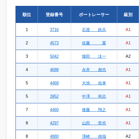
順位
登録番号
ボートレーサー
級別
1
3716
石渡 鉄兵
A1
2
4573
佐藤 翼
A1
3
5042
畑田 汰一
A2
4
4688
永井 彪也
A1
5
4468
大池 佑来
A1
5
3952
中澤 和志
A1
7
4460
後藤 翔之
A1
8
4297
山田 哲也
A1
8
4880
澤崎 雄哉
A2