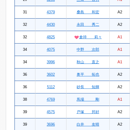
31
4379
桑島 和宏
A2
32
4430
永田 秀二
A2
32
4825
倉持 莉々
A1
34
4075
中野 次郎
A1
34
3996
秋山 直之
A1
36
3602
奥平 拓也
A2
36
5112
砂長 知輝
A2
38
4769
馬場 剛
A1
39
4575
戸塚 邦好
A2
39
3696
白井 友晴
A2