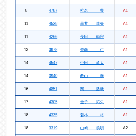
8
4787
椎名 豊
A1
11
4528
黒井 達矢
A1
11
4266
長田 頼宗
A1
13
3978
齊藤 仁
A1
14
4547
中田 竜太
A1
14
3940
飯山 泰
A1
16
4851
関 浩哉
A1
17
4305
金子 拓矢
A1
18
4335
若林 将
A1
18
3319
山崎 義明
A2