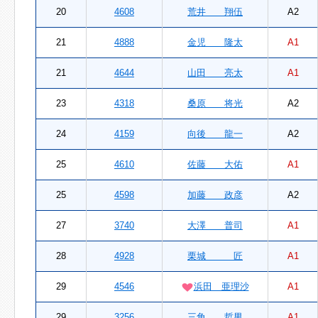
20
4608
荒井 翔伍
A2
21
4888
金児 隆太
A1
21
4644
山田 亮太
A1
23
4318
桑原 将光
A2
24
4159
向後 龍一
A2
25
4610
佐藤 大佑
A1
25
4598
加藤 政彦
A2
27
3740
大澤 普司
A1
28
4928
栗城 匠
A1
29
4546
浜田 亜理沙
A1
29
3256
三角 哲男
A1