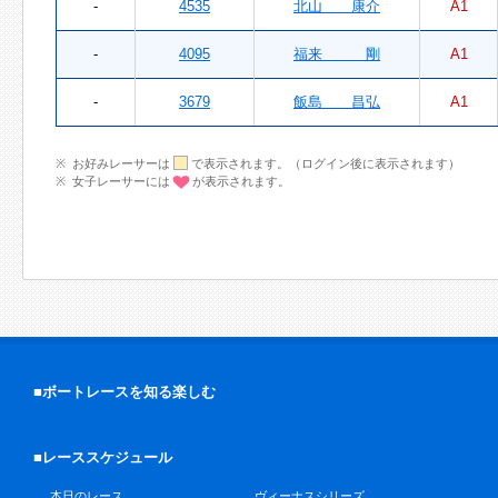
-
4535
北山 康介
A1
-
4095
福来 剛
A1
-
3679
飯島 昌弘
A1
お好みレーサーは
で表示されます。（ログイン後に表示されます）
女子レーサーには
が表示されます。
■ボートレースを知る楽しむ
■レーススケジュール
本日のレース
ヴィーナスシリーズ