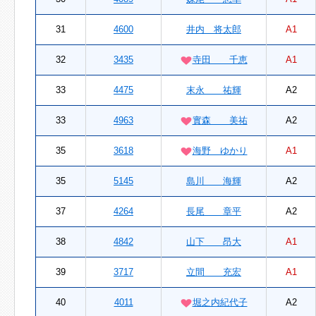
31
4600
井内 将太郎
A1
32
3435
寺田 千恵
A1
33
4475
末永 祐輝
A2
33
4963
實森 美祐
A2
35
3618
海野 ゆかり
A1
35
5145
島川 海輝
A2
37
4264
長尾 章平
A2
38
4842
山下 昂大
A1
39
3717
立間 充宏
A1
40
4011
堀之内紀代子
A2