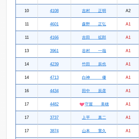
10
4108
吉村 正明
A2
11
4601
森野 正弘
A1
11
4166
吉田 拡郎
A1
13
3961
谷村 一哉
A1
14
4239
竹田 辰也
A1
14
4713
白神 優
A1
16
4434
田中 辰彦
A1
17
4482
守屋 美穂
A1
17
3737
上平 真二
A1
17
3874
山本 寛久
A1