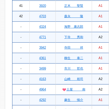
41
3920
正木 聖賢
A1
42
4703
森永 隆
A1
-
4324
海野 康志郎
A1
-
4771
下寺 秀和
A2
-
3942
寺田 祥
A1
-
4361
柳生 泰二
A1
-
3499
市川 哲也
A1
-
4163
山崎 裕司
A2
-
4964
土屋 南
A2
-
4292
麻生 慎介
A1