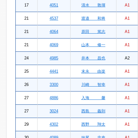
17
4051
清水 敦揮
A1
21
4537
渡邉 和将
A1
21
4064
原田 篤志
A1
21
4069
山本 修一
A1
24
4985
井本 昌也
A2
25
4441
末永 由楽
A1
26
3300
川崎 智幸
A1
27
4886
入海 馨
A1
27
3024
西島 義則
A1
29
4302
西野 翔太
A1
30
4089
妹尾 忠幸
A1