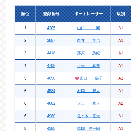
順位
登録番号
ボートレーサー
級別
1
4205
山口 剛
A1
2
3897
白井 英治
A1
3
4418
茅原 悠紀
A1
4
4798
浜先 真範
A1
5
4050
田口 節子
A1
6
4584
村岡 賢人
A1
6
4682
大上 卓人
A1
6
4980
佐々木 完太
A1
9
4398
船岡 洋一郎
A1