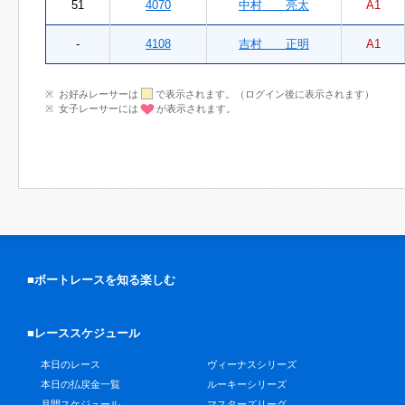
51
4070
中村 亮太
A1
-
4108
吉村 正明
A1
お好みレーサーは
で表示されます。（ログイン後に表示されます）
女子レーサーには
が表示されます。
■ボートレースを知る楽しむ
■レーススケジュール
本日のレース
ヴィーナスシリーズ
本日の払戻金一覧
ルーキーシリーズ
月間スケジュール
マスターズリーグ