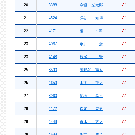
20
3388
今垣 光太郎
A1
21
4524
深谷 知博
A1
22
4171
榎 幸司
A1
23
4067
永井 源
A1
23
4148
枝尾 賢
A1
25
3590
濱野谷 憲吾
A1
25
4659
木下 翔太
A1
27
3960
菊地 孝平
A1
28
4172
森定 晃史
A1
28
4448
青木 玄太
A1
28
4688
永井 彪也
A1