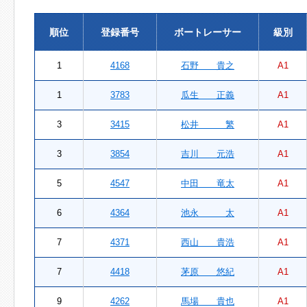
順位
登録番号
ボートレーサー
級別
1
4168
石野 貴之
A1
1
3783
瓜生 正義
A1
3
3415
松井 繁
A1
3
3854
吉川 元浩
A1
5
4547
中田 竜太
A1
6
4364
池永 太
A1
7
4371
西山 貴浩
A1
7
4418
茅原 悠紀
A1
9
4262
馬場 貴也
A1