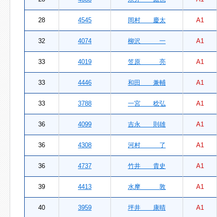
28
4545
岡村 慶太
A1
32
4074
柳沢 一
A1
33
4019
笠原 亮
A1
33
4446
和田 兼輔
A1
33
3788
一宮 稔弘
A1
36
4099
吉永 則雄
A1
36
4308
河村 了
A1
36
4737
竹井 貴史
A1
39
4413
水摩 敦
A1
40
3959
坪井 康晴
A1