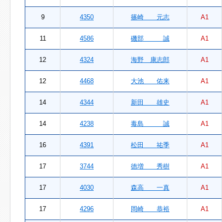
9
4350
篠崎 元志
A1
11
4586
磯部 誠
A1
12
4324
海野 康志郎
A1
12
4468
大池 佑来
A1
14
4344
新田 雄史
A1
14
4238
毒島 誠
A1
16
4391
松田 祐季
A1
17
3744
徳増 秀樹
A1
17
4030
森高 一真
A1
17
4296
岡崎 恭裕
A1