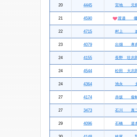
20
4445
宮地 元
21
4590
渡邉 優
22
4715
村上 
23
4079
出畑 孝
24
4155
長野 壮志
24
4544
松田 大志
24
4364
池永 
27
4174
赤坂 俊
27
3473
石川 真
29
4096
石橋 道
30
4148
枝尾 