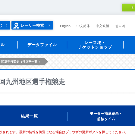
ネ
む
レーサー検索
English
中文简体
中文繁體
한국어
レース場・
ール
データファイル
チケットショップ
地区選手権競走（得点率一覧 ）
回九州地区選手権競走
モーター抽選結果・
結果一覧
前検タイム
映されます。最新の情報を御覧になる場合はブラウザの更新ボタンを押してください。