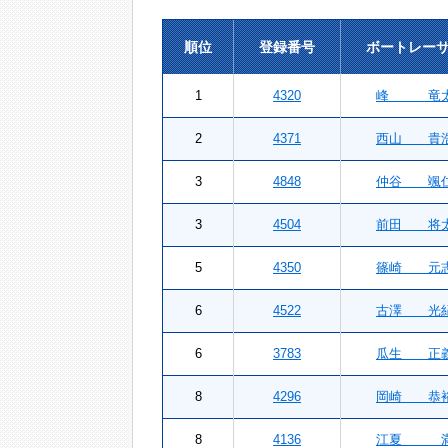
順位
登録番号
ボートレー
1
4320
峰 竜
2
4371
西山 貴
3
4848
仲谷 颯
3
4504
前田 将
5
4350
篠崎 元
6
4522
古澤 光
6
3783
瓜生 正
8
4296
岡崎 恭
8
4136
江夏 