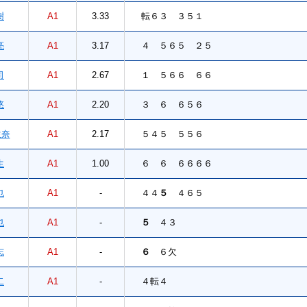
樹
A1
3.33
転６３ ３５１
亮
A1
3.17
４ ５６５ ２５
司
A1
2.67
１ ５６６ ６６
悠
A1
2.20
３ ６ ６５６
奈
A1
2.17
５４５ ５５６
生
A1
1.00
６ ６ ６６６６
也
A1
-
４４
５
４６５
也
A1
-
５
４３
志
A1
-
６
６欠
二
A1
-
４転４