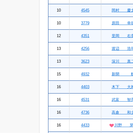
10
4545
岡村 慶
10
3779
原田 幸
12
4351
里岡 右
13
4256
渡辺 浩
13
3623
深川 真
15
4932
新開 
16
4403
木下 大
16
4531
武富 智
16
4736
高倉 和
16
4433
川野 芽