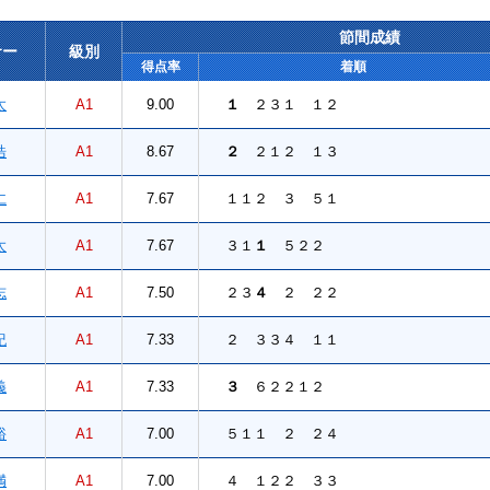
節間成績
サー
級別
得点率
着順
太
A1
9.00
１
２３１ １２
浩
A1
8.67
２
２１２ １３
仁
A1
7.67
１１２ ３ ５１
太
A1
7.67
３１
１
５２２
志
A1
7.50
２３
４
２ ２２
紀
A1
7.33
２ ３３４ １１
義
A1
7.33
３
６２２１２
裕
A1
7.00
５１１ ２ ２４
満
A1
7.00
４ １２２ ３３