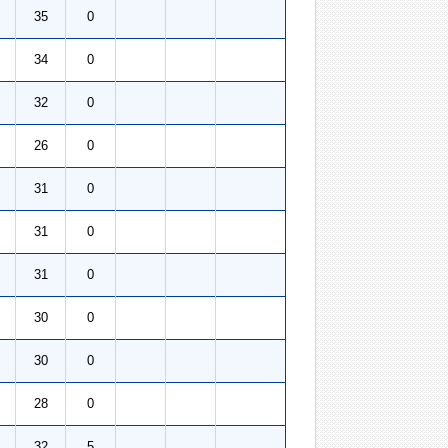
35
0
34
0
32
0
26
0
31
0
31
0
31
0
30
0
30
0
28
0
32
5