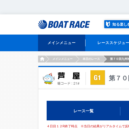
知る楽し
メインメニュー
レーススケジュ
HOME
メインメニュー
本日のレース
第７０回九州
第７０
レース一覧
４日目１２R終了時点 ※当日の結果がリアルタイムで反