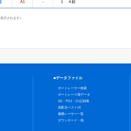
輝
A1
-
１ ４妨
に表示されます）
■データファイル
ボートレーサー検索
ボートレース場データ
SG・PG1・G1記録集
高配当ベスト10
優勝レーサー一覧
ダウンロード・他