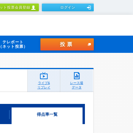
ット投票会員登録
ログイン
テレボート
投票
（ネット投票）
ライブ&
レース場
リプレイ
データ
得点率一覧