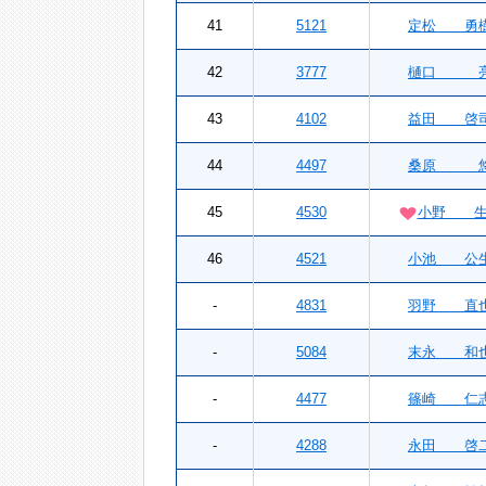
41
5121
定松 勇
42
3777
樋口 
43
4102
益田 啓
44
4497
桑原 
45
4530
小野 生
46
4521
小池 公
-
4831
羽野 直
-
5084
末永 和
-
4477
篠崎 仁
-
4288
永田 啓