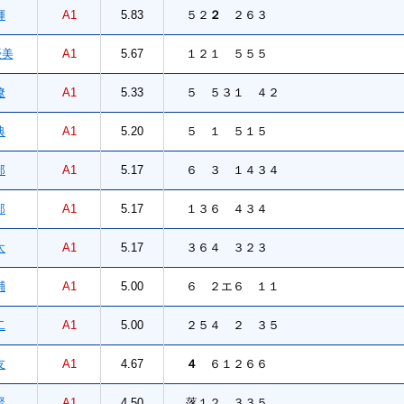
輝
A1
5.83
５２
２
２６３
美
A1
5.67
１２１ ５５５
遼
A1
5.33
５ ５３１ ４２
典
A1
5.20
５ １ ５１５
郎
A1
5.17
６ ３ １４３４
郎
A1
5.17
１３６ ４３４
太
A1
5.17
３６４ ３２３
輔
A1
5.00
６ ２エ６ １１
二
A1
5.00
２５４ ２ ３５
友
A1
4.67
４
６１２６６
賢
A1
4.50
落１２ ３３５