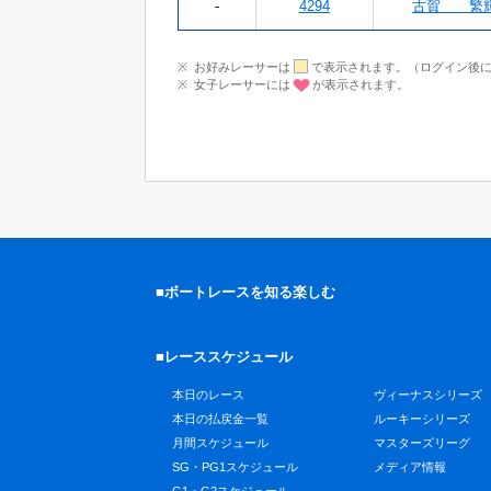
-
4294
古賀 繁
お好みレーサーは
で表示されます。（ログイン後
女子レーサーには
が表示されます。
■ボートレースを知る楽しむ
■レーススケジュール
本日のレース
ヴィーナスシリーズ
本日の払戻金一覧
ルーキーシリーズ
月間スケジュール
マスターズリーグ
SG・PG1スケジュール
メディア情報