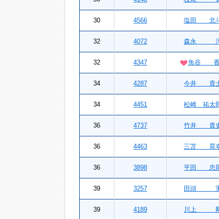
30
4566
塩田 北
32
4072
森永 
32
4347
魚谷 香
34
4287
今井 貴
34
4451
松崎 祐太
36
4737
竹井 貴
36
4463
三苫 晃
36
3898
平田 忠
39
3257
田頭 
39
4189
川上 