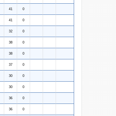
41
0
41
0
32
0
38
0
38
0
37
0
30
0
30
0
36
0
36
0