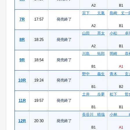
A2
B1
宮下 元胤
島崎 丈一
7R
17:57
発売終了
A2
B1
山田 亮太
小松 卓
8R
18:25
発売終了
A2
B1
川島 拓郎
岡崎 恭
9R
18:54
発売終了
B1
A1
野中 義生
青木 玄
10R
19:24
発売終了
B1
B2
土井 歩夢
松下 哲
11R
19:57
発売終了
B1
B1
長谷川 晴哉
小林 
12R
20:30
発売終了
B1
A1