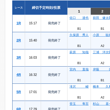
締切予定時刻/投票
レース
1
2
佐口 達也
前田 健太
1R
15:17
発売終了
B1
B1
久保原 秀人
小原 聡
2R
15:40
発売終了
B1
A2
萩原 知哉
三浦 洋次
3R
16:03
発売終了
B1
A2
宮内 直哉
岸蔭 
4R
16:32
発売終了
B1
B1
滝沢 崚
橋本 久
5R
17:01
発売終了
B1
A2
登玉 隼百
杉山 喜
6R
17:29
発売終了