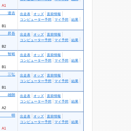
A1
出 達吉
出走表
オッズ
直前情報
コンピューター予想
マイ予想
結果
B1
田 昇吾
出走表
オッズ
直前情報
コンピューター予想
マイ予想
結果
B2
藤 智裕
出走表
オッズ
直前情報
コンピューター予想
マイ予想
結果
B1
合 三弘
出走表
オッズ
直前情報
コンピューター予想
マイ予想
結果
B1
邉 雄朗
出走表
オッズ
直前情報
コンピューター予想
マイ予想
結果
A2
瀬 明
出走表
オッズ
直前情報
コンピューター予想
マイ予想
結果
A1