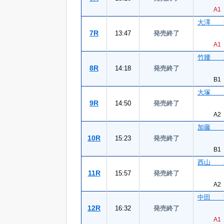
A1
大澤 
7R
13:47
発売終了
A1
竹腰 
8R
14:18
発売終了
B1
大塚 
9R
14:50
発売終了
A2
加藤 
10R
15:23
発売終了
B1
西山 
11R
15:57
発売終了
A2
中田 
12R
16:32
発売終了
A1