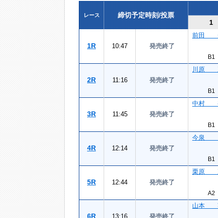
締切予定時刻/投票
レース
1
前田 
1R
10:47
発売終了
B1
川原 
2R
11:16
発売終了
B1
中村 
3R
11:45
発売終了
B1
今泉
4R
12:14
発売終了
B1
栗原 
5R
12:44
発売終了
A2
山本 
6R
13:16
発売終了