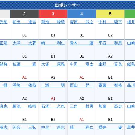
出場レーサー
2
3
4
5
光昭
前出 達吉
菊池 峰晴
塚原 武之
中村 駿平
櫻
B1
B1
B1
B2
正明
大澤 大夢
崎 利仁
青木 蓮
平石 和男
山
B1
B1
B1
A2
裕将
佐藤 翼
大塚 康雅
中田 竜太
杢野 誓良
飯
A1
A2
A1
B1
 徹
澤崎 雄哉
一瀬 明
西山 昇一
齋藤 智裕
品
A2
A1
A2
B1
直也
菊池 峰晴
石塚 久也
三角 哲男
加藤 高史
山
B1
B2
A1
B1
英志
河合 三弘
中里 昌志
崎 利仁
櫻井 優
黒