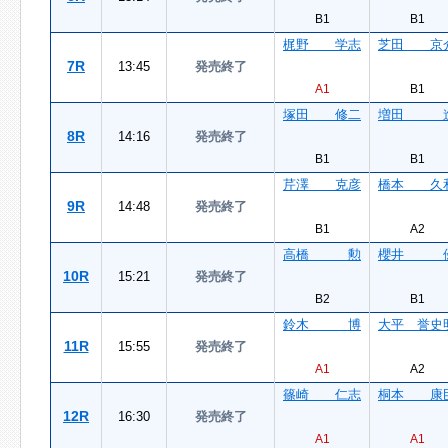
B1
B1
梶野 学志
芝田 京
7R
13:45
発売終了
A1
B1
塚田 修二
増田 
8R
14:16
発売終了
B1
B1
芹澤 克彦
橋本 久
9R
14:48
発売終了
B1
A2
高橋 勲
櫻井 
10R
15:21
発売終了
B2
B1
鈴木 博
大平 誉史
11R
15:55
発売終了
A1
A2
篠崎 仁志
桐本 康
12R
16:30
発売終了
A1
A1