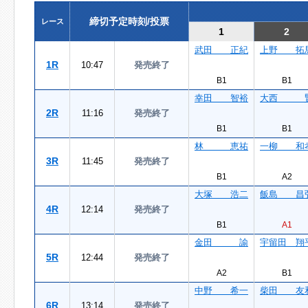
締切予定時刻/投票
レース
1
2
武田 正紀
上野 拓
1R
10:47
発売終了
B1
B1
幸田 智裕
大西 
2R
11:16
発売終了
B1
B1
林 恵祐
一柳 和
3R
11:45
発売終了
B1
A2
大塚 浩二
飯島 昌
4R
12:14
発売終了
B1
A1
金田 諭
宇留田 翔
5R
12:44
発売終了
A2
B1
中野 希一
柴田 友
6R
13:14
発売終了