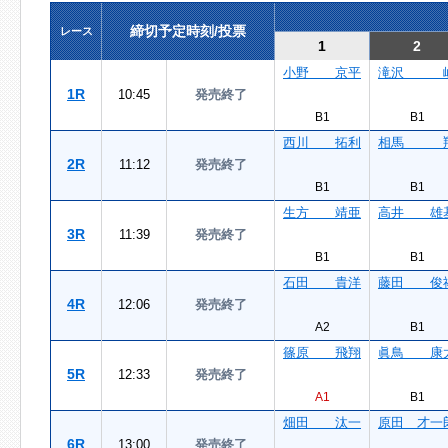
締切予定時刻/投票
レース
1
2
小野 京平
滝沢 
1R
10:45
発売終了
B1
B1
西川 拓利
相馬 
2R
11:12
発売終了
B1
B1
生方 靖亜
高井 雄
3R
11:39
発売終了
B1
B1
石田 貴洋
藤田 俊
4R
12:06
発売終了
A2
B1
篠原 飛翔
眞鳥 康
5R
12:33
発売終了
A1
B1
畑田 汰一
原田 才一
6R
13:00
発売終了