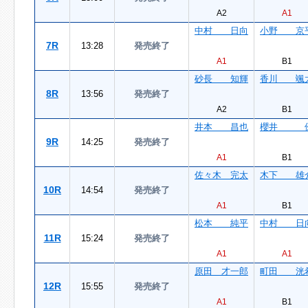
A2
A1
中村 日向
小野 京
7R
13:28
発売終了
A1
B1
砂長 知輝
香川 颯
8R
13:56
発売終了
A2
B1
井本 昌也
櫻井 
9R
14:25
発売終了
A1
B1
佐々木 完太
木下 雄
10R
14:54
発売終了
A1
B1
松本 純平
中村 日
11R
15:24
発売終了
A1
A1
原田 才一郎
町田 洸
12R
15:55
発売終了
A1
B1