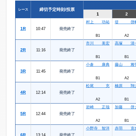
締切予定時刻/投票
レース
1
2
村上 功祐
堤 啓
1R
10:47
発売終了
B1
A2
市川 美宏
高塚 清
2R
11:16
発売終了
B1
B1
小倉 康典
藤山 雅
3R
11:45
発売終了
B1
A2
松尾 充
楠原 翔
4R
12:14
発売終了
A2
B1
岩崎 正哉
加藤 啓
5R
12:44
発売終了
A2
B1
小野寺 智洋
赤羽 克
6R
13:14
発売終了