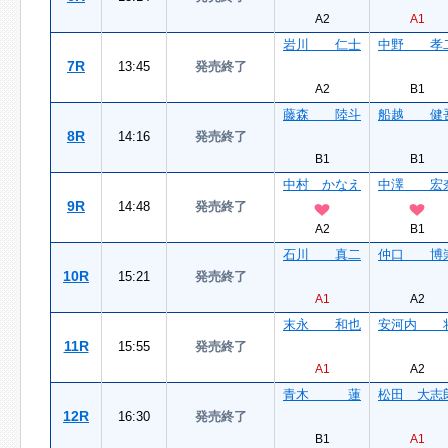
A2
A1
岩川 仁士
中野 孝
7R
13:45
発売終了
A2
B1
藤森 陸斗
船越 健
8R
14:16
発売終了
B1
B1
中村 かなえ
中澤 宏
9R
14:48
発売終了
A2
B1
石川 真二
仲口 博
10R
15:21
発売終了
A1
A2
末永 和也
安河内 
11R
15:55
発売終了
A1
A2
青木 蓮
松田 大志
12R
16:30
発売終了
B1
A1