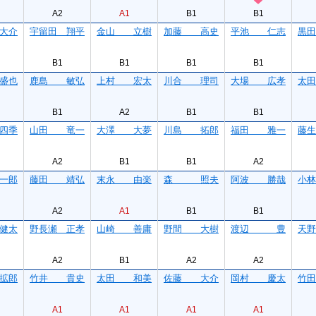
A2
A1
B1
B1
大介
宇留田 翔平
金山 立樹
加藤 高史
平池 仁志
黒
B1
B1
B1
B1
盛也
鹿島 敏弘
上村 宏太
川合 理司
大場 広孝
太
B1
A2
B1
B1
四季
山田 竜一
大澤 大夢
川島 拓郎
福田 雅一
藤
A2
B1
B1
A2
一郎
藤田 靖弘
末永 由楽
森 照夫
阿波 勝哉
小
A2
A1
B1
B1
健太
野長瀬 正孝
山崎 善庸
野間 大樹
渡辺 豊
天
A2
B1
A2
A2
拡郎
竹井 貴史
太田 和美
佐藤 大介
岡村 慶太
竹
A1
A1
A1
A1