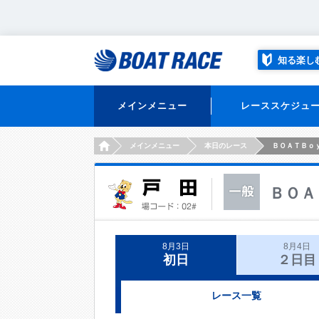
知る楽し
メインメニュー
レーススケジュ
HOME
メインメニュー
本日のレース
ＢＯＡＴＢｏ
ＢＯＡ
8月3日
8月4日
初日
２日目
レース一覧