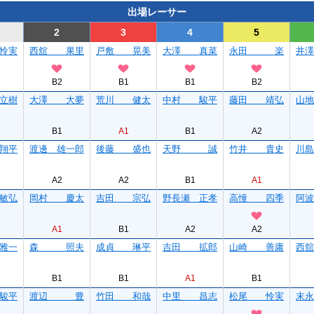
出場レーサー
2
3
4
5
怜実
西舘 果里
戸敷 晃美
大澤 真菜
永田 楽
井
B2
B1
B1
B2
立樹
大澤 大夢
荒川 健太
中村 駿平
藤田 靖弘
山
B1
A1
B1
A2
翔平
渡邊 雄一郎
後藤 盛也
天野 誠
竹井 貴史
川
A2
A2
B1
A1
敏弘
岡村 慶太
吉田 宗弘
野長瀬 正孝
高憧 四季
阿
A1
B1
A2
A2
雅一
森 照夫
成貞 琳平
吉田 拡郎
山崎 善庸
西
B1
B1
A1
B1
駿平
渡辺 豊
竹田 和哉
中里 昌志
松尾 怜実
末