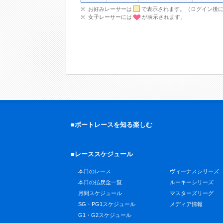
お好みレーサーは
で表示されます。（ログイン後
女子レーサーには
が表示されます。
■ボートレースを知る楽しむ
■レーススケジュール
本日のレース
ヴィーナスシリーズ
本日の払戻金一覧
ルーキーシリーズ
月間スケジュール
マスターズリーグ
SG・PG1スケジュール
メディア情報
G1・G2スケジュール