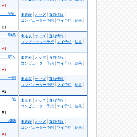
A1
田 誠司
出走表
オッズ
直前情報
コンピューター予想
マイ予想
結果
B1
田 和美
出走表
オッズ
直前情報
コンピューター予想
マイ予想
結果
A1
生 雄人
出走表
オッズ
直前情報
コンピューター予想
マイ予想
結果
A1
林 一樹
出走表
オッズ
直前情報
コンピューター予想
マイ予想
結果
A2
野 誠
出走表
オッズ
直前情報
コンピューター予想
マイ予想
結果
B1
田 和哉
出走表
オッズ
直前情報
コンピューター予想
マイ予想
結果
A1