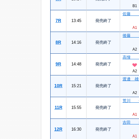
B1
佐藤 
7R
13:45
発売終了
A1
後藤 
8R
14:16
発売終了
A2
高憧 
9R
14:48
発売終了
A2
渡邊 雄
10R
15:21
発売終了
A2
荒川 
11R
15:55
発売終了
A1
吉田 
12R
16:30
発売終了
A1