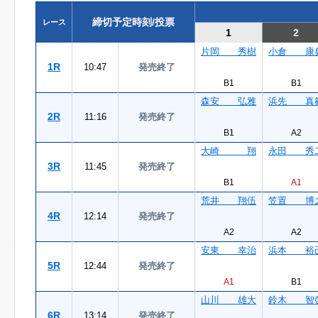
締切予定時刻/投票
レース
1
2
片岡 秀樹
小倉 康
1R
10:47
発売終了
B1
B1
森安 弘雅
浜先 真
2R
11:16
発売終了
B1
A2
大崎 翔
永田 秀
3R
11:45
発売終了
B1
A1
荒井 翔伍
笠置 博
4R
12:14
発売終了
A2
A2
安東 幸治
浜本 裕
5R
12:44
発売終了
A1
B1
山川 雄大
鈴木 智
6R
13:14
発売終了