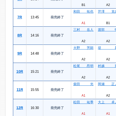
B1
A2
和田 拓也
芹澤 克
7R
13:45
発売終了
A1
B1
三村 岳人
渡部 
8R
14:16
発売終了
A2
A2
大野 芳顕
堤 
9R
14:48
発売終了
A2
A2
松尾 昂明
村越 
10R
15:21
発売終了
A2
A2
柴田 光
岡瀬 正
11R
15:55
発売終了
A1
A2
松田 祐季
大上 卓
12R
16:30
発売終了
A1
A1