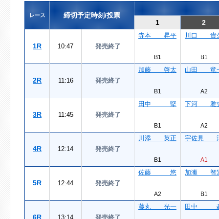
締切予定時刻/投票
レース
1
2
寺本 昇平
川口 貴
1R
10:47
発売終了
B1
B1
加藤 啓太
山田 竜
2R
11:16
発売終了
B1
A2
田中 堅
下河 雅
3R
11:45
発売終了
B1
A2
川添 英正
宇佐見 
4R
12:14
発売終了
B1
A1
佐藤 悠
加瀬 智
5R
12:44
発売終了
A2
B1
藤丸 光一
田中 
6R
13:14
発売終了