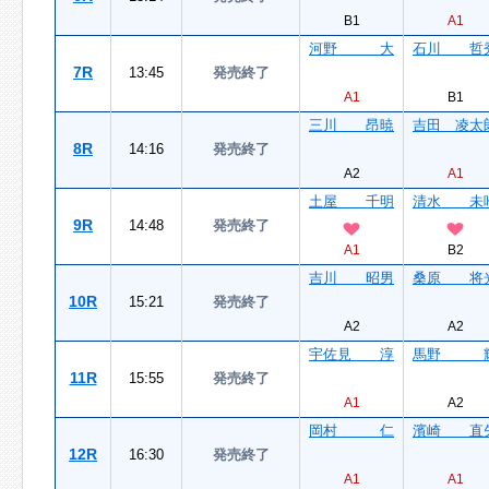
B1
A1
河野 大
石川 哲
7R
13:45
発売終了
A1
B1
三川 昂暁
吉田 凌太
8R
14:16
発売終了
A2
A1
土屋 千明
清水 未
9R
14:48
発売終了
A1
B2
吉川 昭男
桑原 将
10R
15:21
発売終了
A2
A2
宇佐見 淳
馬野 
11R
15:55
発売終了
A1
A2
岡村 仁
濱崎 直
12R
16:30
発売終了
A1
A1