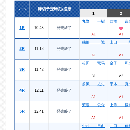
締切予定時刻/投票
レース
1
2
丸野 一樹
西橋 奈
1R
10:45
発売終了
A1
A1
磯部 誠
山口 
2R
11:13
発売終了
A1
A1
松田 竜馬
金子 和
3R
11:42
発売終了
B1
A2
前沢 丈史
平本 真
4R
12:11
発売終了
A1
A1
渡邉 俊介
上條 暢
5R
12:41
発売終了
A1
A1
中村 日向
井口 佳