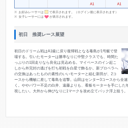
A1
A1
お好みレーサーは
で表示されます。（ログイン後に表示されます）
女子レーサーには
が表示されます。
初日 推奨レース展望
初日のドリーム戦はA1級に戻り復帰戦となる毒島が1号艇で登
場する。引いたモーターは勝率なりに中堅クラスでも、時間た
っぷりの1回走りなら良化は見込める。マイペースのイン起こ
しから外完封の逃げを打ち初戦を白星で飾るか。新プロペラへ
の交換はあったものの素性のいいモーターと組む新田が、2コ
ースから機敏に差して毒島を追撃。山田はセンター3コースから全速
く。ややパワー不足の白井、遠藤よりも、看板モーターを手にした
視したい。大外から伸びなりに1マークを攻め立てバック浮上狙う。