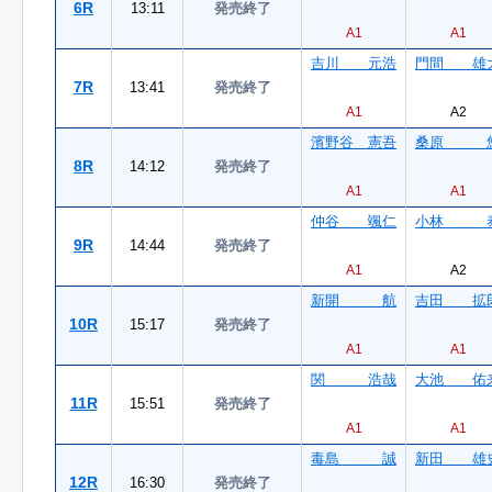
6R
13:11
発売終了
A1
A1
吉川 元浩
門間 雄
7R
13:41
発売終了
A1
A2
濱野谷 憲吾
桑原 
8R
14:12
発売終了
A1
A1
仲谷 颯仁
小林 
9R
14:44
発売終了
A1
A2
新開 航
吉田 拡
10R
15:17
発売終了
A1
A1
関 浩哉
大池 佑
11R
15:51
発売終了
A1
A1
毒島 誠
新田 雄
12R
16:30
発売終了