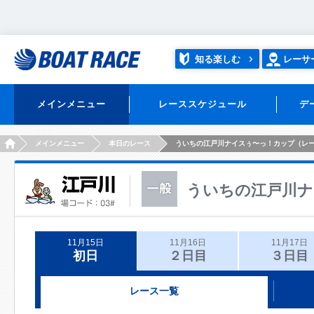
知る楽しむ
レーサ
メインメニュー
レーススケジュール
デ
HOME
メインメニュー
本日のレース
ういちの江戸川ナイスぅ〜っ！カップ（レ
ういちの江戸川ナ
11月15日
11月16日
11月17日
初日
２日目
３日目
レース一覧