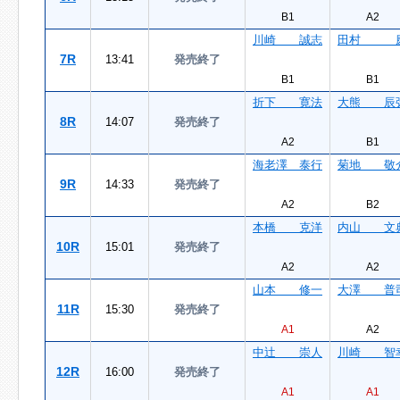
B1
A2
川崎 誠志
田村 
7R
13:41
発売終了
B1
B1
折下 寛法
大熊 辰
8R
14:07
発売終了
A2
B1
海老澤 泰行
菊地 敬
9R
14:33
発売終了
A2
B2
本橋 克洋
内山 文
10R
15:01
発売終了
A2
A2
山本 修一
大澤 普
11R
15:30
発売終了
A1
A2
中辻 崇人
川崎 智
12R
16:00
発売終了
A1
A1