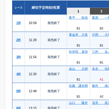
締切予定時刻/投票
レース
1
2
奥平 拓也
栗原 一
1R
10:59
発売終了
B1
B2
黄金井 力良
片岡 大
2R
11:28
発売終了
B1
B1
向井田 直弥
三村 岳
3R
11:54
発売終了
B1
B1
金山 立樹
末永 祐
4R
12:20
発売終了
B1
A1
佐藤 謙史朗
森作 雄
5R
12:49
発売終了
B1
A2
山口 隆史
浅見 昌
6R
13:15
発売終了