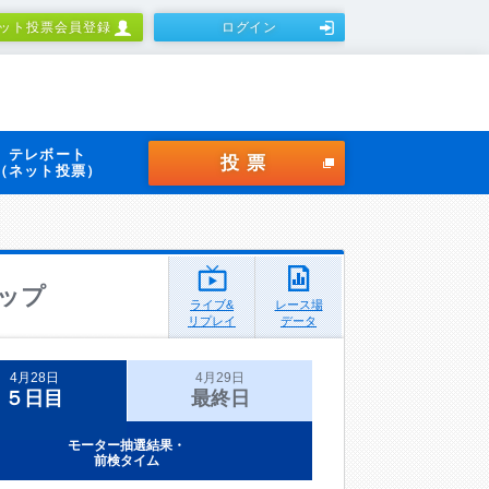
ット投票会員登録
ログイン
テレボート
投票
（ネット投票）
ップ
ライブ&
レース場
リプレイ
データ
4月28日
4月29日
５日目
最終日
モーター抽選結果・
前検タイム