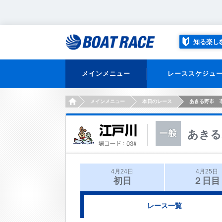
知る楽し
メインメニュー
レーススケジュ
HOME
メインメニュー
本日のレース
あきる野市 
あきる
4月24日
4月25日
初日
２日目
レース一覧