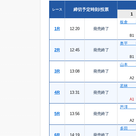
締切予定時刻/投票
レース
1
板倉 
1R
12:20
発売終了
B1
奥平 
2R
12:45
発売終了
B1
山本 
3R
13:08
発売終了
A2
若林
4R
13:31
発売終了
A1
芦澤
5R
13:56
発売終了
A2
多田 
6R
14:19
発売終了