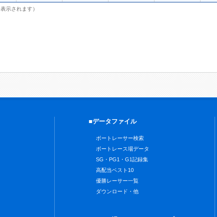
に表示されます）
■データファイル
ボートレーサー検索
ボートレース場データ
SG・PG1・G1記録集
高配当ベスト10
優勝レーサー一覧
ダウンロード・他