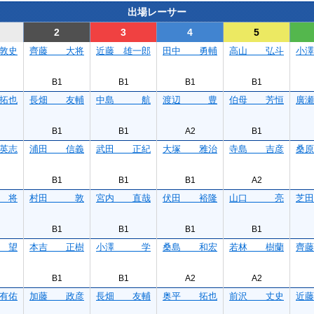
出場レーサー
2
3
4
5
敦史
齊藤 大将
近藤 雄一郎
田中 勇輔
高山 弘斗
小
B1
B1
B1
B1
拓也
長畑 友輔
中島 航
渡辺 豊
伯母 芳恒
廣
B1
B1
A2
B1
英志
浦田 信義
武田 正紀
大塚 雅治
寺島 吉彦
桑
B1
B1
B1
A2
 将
村田 敦
宮内 直哉
伏田 裕隆
山口 亮
芝
B1
B1
B1
B1
 望
本吉 正樹
小澤 学
桑島 和宏
若林 樹蘭
齊
B1
B1
A2
A2
有佑
加藤 政彦
長畑 友輔
奥平 拓也
前沢 丈史
近藤