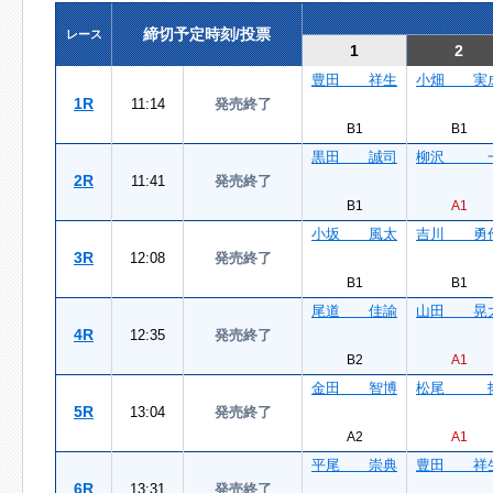
締切予定時刻/投票
レース
1
2
豊田 祥生
小畑 実
1R
11:14
発売終了
B1
B1
黒田 誠司
柳沢 
2R
11:41
発売終了
B1
A1
小坂 風太
吉川 勇
3R
12:08
発売終了
B1
B1
尾道 佳諭
山田 晃
4R
12:35
発売終了
B2
A1
金田 智博
松尾 
5R
13:04
発売終了
A2
A1
平尾 崇典
豊田 祥
6R
13:31
発売終了