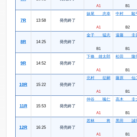
A1
B1
妹尾 忠幸
中村 駿
7R
13:58
発売終了
A1
B2
金子 猛志
遠藤 圭
8R
14:25
発売終了
B1
B1
下條 雄太郎
松田 隆
9R
14:52
発売終了
A1
B1
北村 征嗣
藤原 仙
10R
15:22
発売終了
A1
B1
仲谷 颯仁
高木 圭
11R
15:53
発売終了
A1
B1
若林 将
黒田 誠
12R
16:25
発売終了
A1
B1