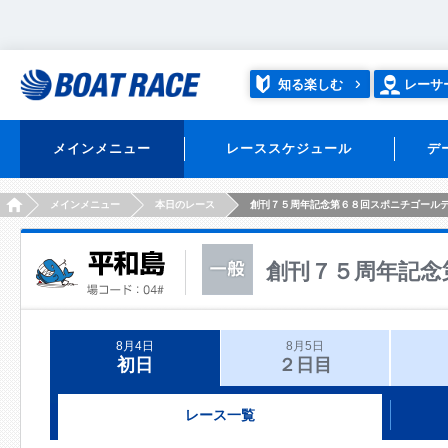
知る楽しむ
レーサ
メインメニュー
レーススケジュール
デ
HOME
メインメニュー
本日のレース
創刊７５周年記念第６８回スポニチゴール
創刊７５周年記念
8月4日
8月5日
初日
２日目
レース一覧