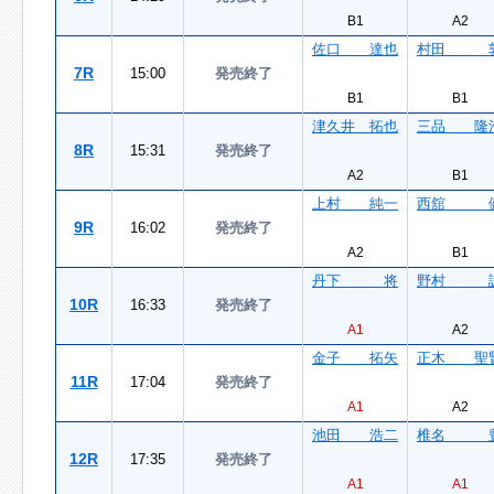
B1
A2
佐口 達也
村田 
7R
15:00
発売終了
B1
B1
津久井 拓也
三品 隆
8R
15:31
発売終了
A2
B1
上村 純一
西舘 
9R
16:02
発売終了
A2
B1
丹下 将
野村 
10R
16:33
発売終了
A1
A2
金子 拓矢
正木 聖
11R
17:04
発売終了
A1
A2
池田 浩二
椎名 
12R
17:35
発売終了
A1
A1