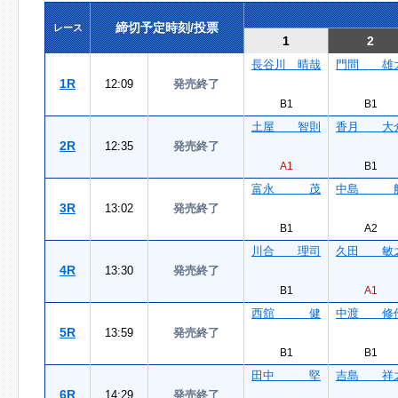
締切予定時刻/投票
レース
1
2
長谷川 晴哉
門間 雄
1R
12:09
発売終了
B1
B1
土屋 智則
香月 大
2R
12:35
発売終了
A1
B1
富永 茂
中島 
3R
13:02
発売終了
B1
A2
川合 理司
久田 敏
4R
13:30
発売終了
B1
A1
西舘 健
中渡 修
5R
13:59
発売終了
B1
B1
田中 堅
吉島 祥
6R
14:29
発売終了