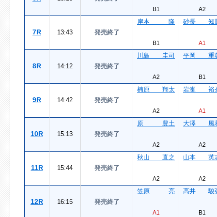
B1
A2
岸本 隆
砂長 知
7R
13:43
発売終了
B1
A1
川島 圭司
平岡 重
8R
14:12
発売終了
A2
B1
楠原 翔太
岩瀬 裕
9R
14:42
発売終了
A2
A1
原 豊土
大澤 風
10R
15:13
発売終了
A2
A2
秋山 直之
山本 英
11R
15:44
発売終了
A2
A2
笠原 亮
高井 駿
12R
16:15
発売終了
A1
B1