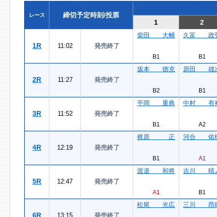
締切予定時刻/投票
レース
1
2
柴田 大輔
久富 政
1R
11:02
発売終了
B1
B1
坂本 徳克
原田 雄
2R
11:27
発売終了
B2
B1
平岡 重典
中村 有
3R
11:52
発売終了
B1
A2
梶原 正
河合 佑
4R
12:19
発売終了
B1
A1
渡邉 和将
吉川 晴
5R
12:47
発売終了
A1
B1
松尾 光広
三川 昂
6R
13:15
発売終了