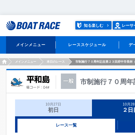
知る楽しむ
レーサ
メインメニュー
レーススケジュール
デ
HOME
メインメニュー
本日のレース
市制施行７０周年記念第２３回府中市長杯
市制施行７０周年
10月27日
10月2
初日
２日
レース一覧