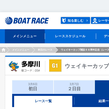
知る楽しむ
レーサ
メインメニュー
レーススケジュール
デ
HOME
メインメニュー
本日のレース
ウェイキーカップ開設６８周年記念（レー
ウェイキーカップ
3月6日
3月7日
初日
２日目
レース一覧
結果一