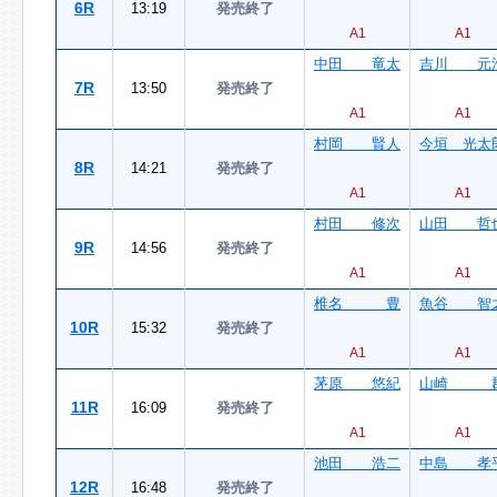
6R
13:19
発売終了
A1
A1
中田 竜太
吉川 元
7R
13:50
発売終了
A1
A1
村岡 賢人
今垣 光太
8R
14:21
発売終了
A1
A1
村田 修次
山田 哲
9R
14:56
発売終了
A1
A1
椎名 豊
魚谷 智
10R
15:32
発売終了
A1
A1
茅原 悠紀
山崎 
11R
16:09
発売終了
A1
A1
池田 浩二
中島 孝
12R
16:48
発売終了