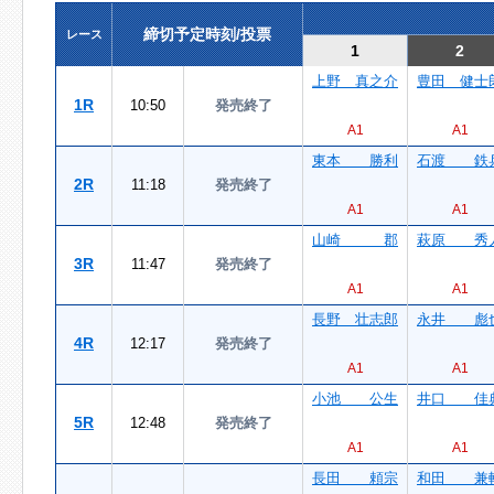
締切予定時刻/投票
レース
1
2
上野 真之介
豊田 健士
1R
10:50
発売終了
A1
A1
東本 勝利
石渡 鉄
2R
11:18
発売終了
A1
A1
山崎 郡
萩原 秀
3R
11:47
発売終了
A1
A1
長野 壮志郎
永井 彪
4R
12:17
発売終了
A1
A1
小池 公生
井口 佳
5R
12:48
発売終了
A1
A1
長田 頼宗
和田 兼