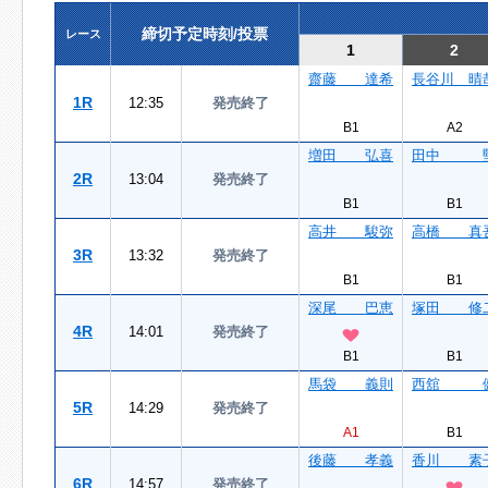
締切予定時刻/投票
レース
1
2
齋藤 達希
長谷川 晴
1R
12:35
発売終了
B1
A2
増田 弘喜
田中 
2R
13:04
発売終了
B1
B1
高井 駿弥
高橋 真
3R
13:32
発売終了
B1
B1
深尾 巴恵
塚田 修
4R
14:01
発売終了
B1
B1
馬袋 義則
西舘 
5R
14:29
発売終了
A1
B1
後藤 孝義
香川 素
6R
14:57
発売終了