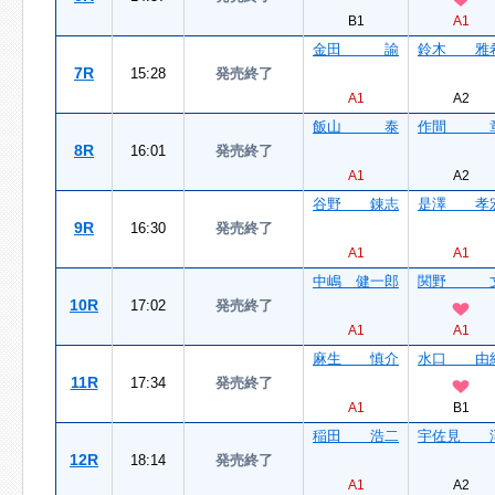
B1
A1
金田 諭
鈴木 雅
7R
15:28
発売終了
A1
A2
飯山 泰
作間 
8R
16:01
発売終了
A1
A2
谷野 錬志
是澤 孝
9R
16:30
発売終了
A1
A1
中嶋 健一郎
関野 
10R
17:02
発売終了
A1
A1
麻生 慎介
水口 由
11R
17:34
発売終了
A1
B1
稲田 浩二
宇佐見 
12R
18:14
発売終了
A1
A2